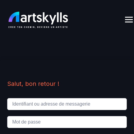
Skip
to
content
Salut, bon retour !