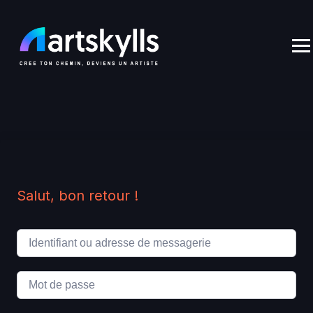
Skip
to
content
Salut, bon retour !