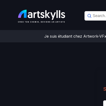
Skip
to
content
Je suis étudiant chez Artwork-VF
S