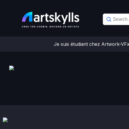
Skip
to
content
Je suis étudiant chez Artwork-VF